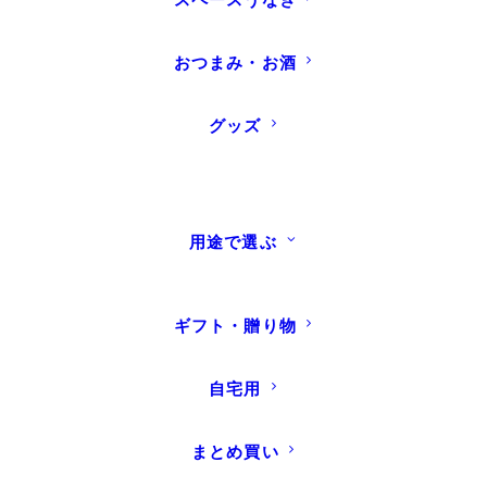
こちらはオンラインストアご
おつまみ・お酒
利用のお客様専用です。
グッズ
企業様からのご提案等は
info@kankohso.co.jpへお願いいた
します。
また、実店舗では土日祝日
用途で選ぶ
はお問い合わせは受け付けておりま
せん。
下記のフォームからお問い合
わせください。
ギフト・贈り物
受付時間 月、火、水、金 9:00～14:00（フォームから
自宅用
のお問い合わせは随時受け付けておりますが、時間外の場
合返信は翌営業日以降となります）
まとめ買い
お問い合わせの前に
よくある質問
もご覧ください。