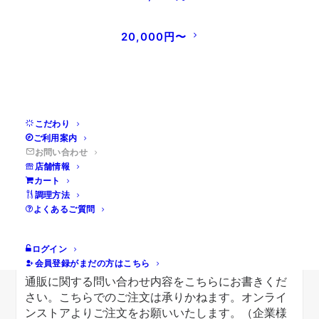
20,000円〜
※ 必ずドメイン"store.kankohso.co.jp"からのメールを
受信できるメールアドレスをご入力ください。
※ オンラインストア会員の方は、会員登録時のメールア
ドレスをご入力ください。
こだわり
ご利用案内
お問い合わせ
店舗情報
※ 確認のためもう一度ご入力ください。
カート
調理方法
よくあるご質問
ログイン
会員登録がまだの方はこちら