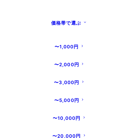
価格帯で選ぶ
オンラインストアお客様専用
〜1,000円
問い合わせフォーム
〜2,000円
翌営業日以降にスタッフが確認し次第回答差し上げま
す。
〜3,000円
※ 営業日：祝日を除く月曜、火曜、水曜、金曜（臨時休
業あり）
〜5,000円
※ 返信にはお時間を頂く場合もございます。
〜10,000円
〜20,000円