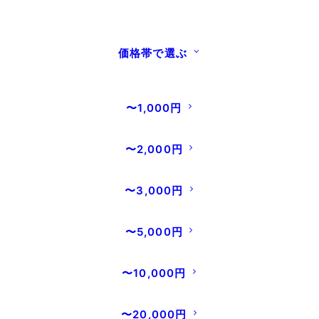
入会費・年会費はすべて無料です。安心してご入会いた
だき、会員限定のお得な特典をお楽しみください。
価格帯で選ぶ
〜1,000円
〜2,000円
〜3,000円
特典その２
〜5,000円
会員価格商品を
〜10,000円
〜20,000円