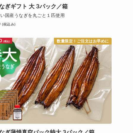
なぎギフト 大 3パック／箱
ない国産うなぎを丸ごと１匹使用
0
(税込み)
0
数量限定！ご注文はお早めに
(税込)
なぎ蒲焼真空パック特大 3パック／箱