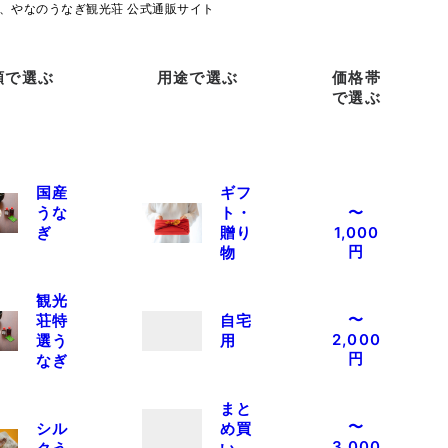
類で選ぶ
用途で選ぶ
価格帯
で選ぶ
国産
ギフ
うな
ト・
〜
ぎ
贈り
1,000
円
物
観光
〜
荘特
自宅
2,000
選う
用
円
なぎ
まと
〜
シル
め買
3,000