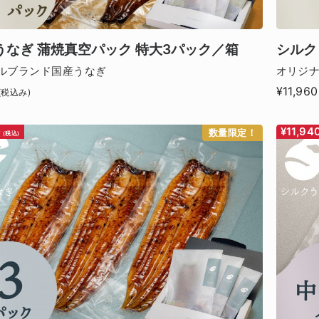
うなぎ 蒲焼真空パック 特大3パック／箱
シルク
ルブランド国産うなぎ
オリジ
¥11,960
(税込み)
0
¥11,94
数量限定！
(税込)