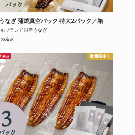
うなぎ 蒲焼真空パック 特大2パック／箱
ナルブランド国産うなぎ
(税込み)
0
数量限定！
(税込)