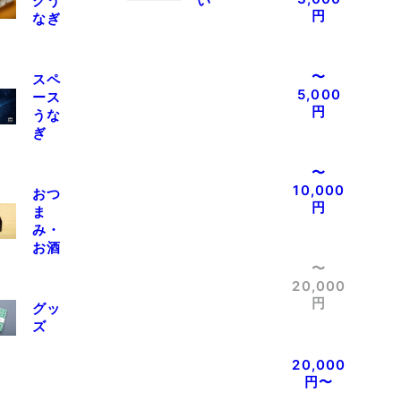
クう
い
円
なぎ
〜
スペ
5,000
ース
円
うな
ぎ
〜
10,000
おつ
円
ま
み・
お酒
〜
20,000
円
グッ
ズ
20,000
円〜