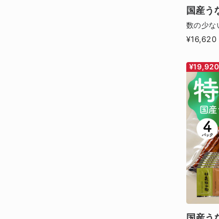
国産う
数の少な
¥16,620
¥19,92
国産う