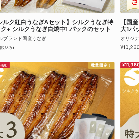
シルク紅白うなぎAセット】シルクうなぎ特
【国産
ック+ シルクうなぎ白焼中1 パックのセット
大1パ
ルブランド国産うなぎ
オリジ
¥10,26
(税込み)
¥11,96
数量限定！
(税込)