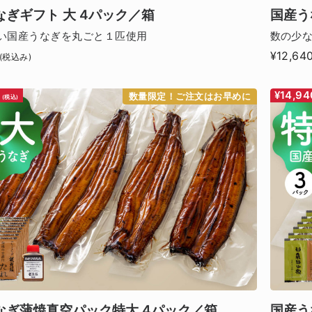
なぎギフト 大 4パック／箱
国産う
い国産うなぎを丸ごと１匹使用
数の少
¥12,64
(税込み)
0
¥14,94
数量限定！ご注文はお早めに
(税込)
なぎ蒲焼真空パック特大 4パック／箱
国産う