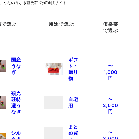
類で選ぶ
用途で選ぶ
価格帯
で選ぶ
国産
ギフ
うな
ト・
〜
ぎ
贈り
1,000
円
物
観光
〜
荘特
自宅
2,000
選う
用
円
なぎ
まと
〜
シル
め買
3,000