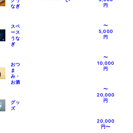
クう
い
円
なぎ
〜
スペ
5,000
ース
円
うな
ぎ
〜
10,000
おつ
円
ま
み・
お酒
〜
20,000
円
グッ
ズ
20,000
円〜