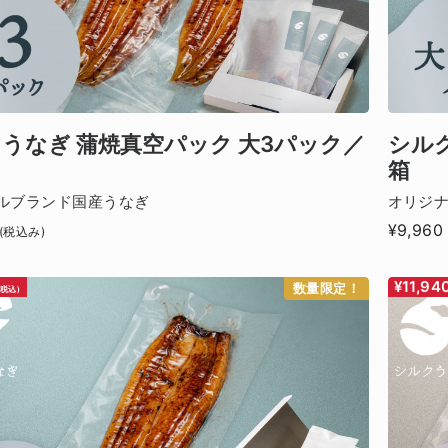
うなぎ 蒲焼真空パック 大3パック／
シル
箱
ルブランド国産うなぎ
オリジ
¥9,960
(税込み)
¥11,94
数量限定！
(税込)