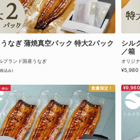
うなぎ 蒲焼真空パック 特大2パック
シルク
／箱
ルブランド国産うなぎ
オリジ
¥5,980
(税込み)
0
¥9,96
数量限定！
(税込)