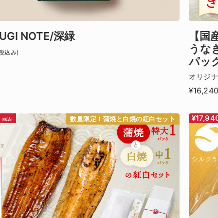
UGI NOTE/深緑
【国
うな
税込み)
パッ
オリジ
¥16,24
0
¥17,94
数量限定！蒲焼と白焼の紅白セット
(税込)