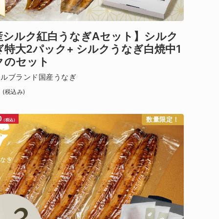
産シルク紅白うなぎAセット】シルク
ぎ特大2パック+ シルクうなぎ白焼中1
クのセット
ナルブランド国産うなぎ
0
(税込み)
0
数量限定！
(税込)