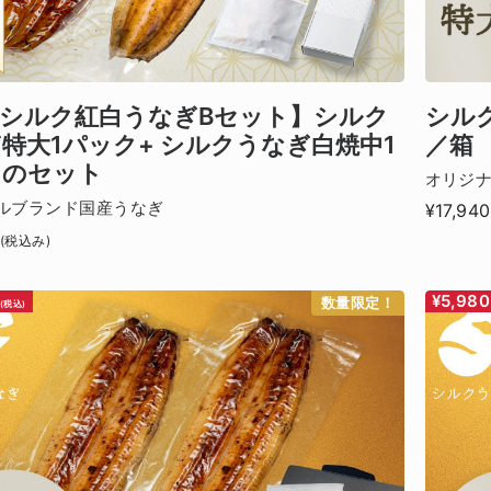
シルク紅白うなぎBセット】シルク
シル
特大1パック+ シルクうなぎ白焼中1
／箱
クのセット
オリジ
ルブランド国産うなぎ
¥17,940
(税込み)
¥5,980
数量限定！
(税込)