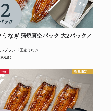
クうなぎ 蒲焼真空パック 大2パック／
ナルブランド国産うなぎ
(税込み)
0
数量限定！
(税込)