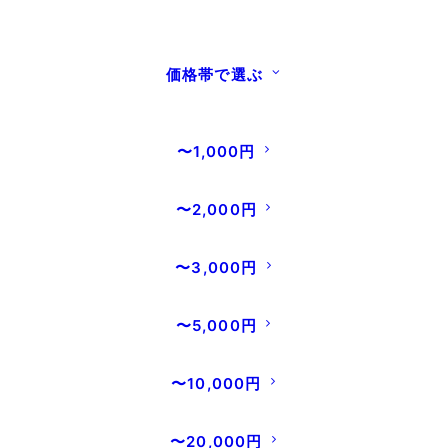
エコ包装
（のし対応不可）
(+0円)
箱入り包装(+300円)
梱包タイプ
必須
ふろしき包装(+700円)
価格帯で選ぶ
梱包タイプ説明
順次発送（2～4営業日で発送※銀行
お届け
前払いの方は入金後）
〜1,000円
希望日
必須
指定日発送（※銀行振込前払いは入金
?
確認後）
〜2,000円
〜3,000円
手提げ袋は
蒲焼1箱につき1枚まで無料
でお付けできま
す。
上記オプションにて選択下さい。
〜5,000円
蒲焼には
無料でのし（熨斗）
をつけることができます。
「お支払い方法選択」の画面にてご選択ください。
〜10,000円
ギフトに喜ばれるふろしき（有料）のご用意もございま
す。
梱包タイプより「ふろしき包装」をお選びくださ
い。
〜20,000円