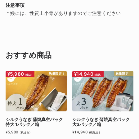
注意事項
＊鰻には、性質上小骨がありますのでご注意ください
おすすめ商品
¥5,980
¥14,940
数量限定！
数量限定！
(税込)
(税込)
シルクうなぎ 蒲焼真空パック
シルクうなぎ 蒲焼真空パック
特大 1パック／箱
大3パック／箱
¥5,980
¥14,940
(税込み)
(税込み)