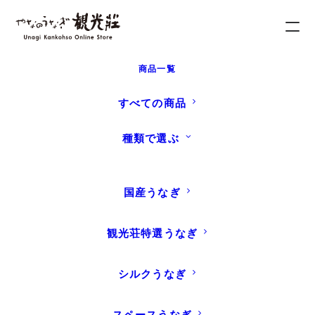
商品一覧
ホーム
商品
国産うなぎ蒲焼真空パック特大 1パック／箱
すべての商品
種類で選ぶ
国産うなぎ
観光荘特選うなぎ
シルクうなぎ
スペースうなぎ
お届け物に喜ばれるギフト包装（+¥100）をお選びいただけます