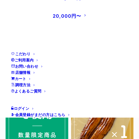
20,000円〜
配送方法：クール便
送料 ：全国一律 ¥1,200
※必ずお読み下さい：
配送方法・送料について
数の少ない特大サイズの国産うなぎを丸ご
こだわり
ご利用案内
と１匹使用
お問い合わせ
店舗情報
カート
調理方法
よくあるご質問
ログイン
会員登録がまだの方はこちら