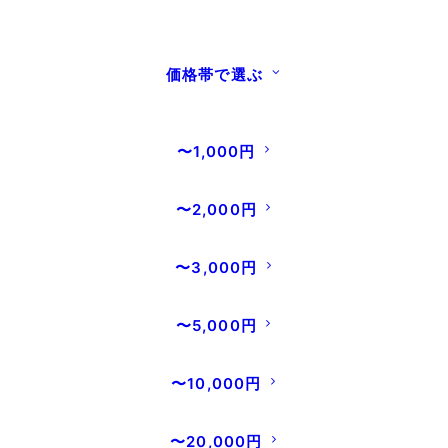
セット
オリジナルブランド国産うなぎ
¥16,240
(税込み)
価格帯で選ぶ
¥10,260
数量限定！蒲焼と白焼の紅白セット
(税込)
〜1,000円
〜2,000円
〜3,000円
〜5,000円
〜10,000円
【国産シルク紅白うなぎBセット】シルクうなぎ
特大1パック+ シルクうなぎ白焼中1 パックのセ
〜20,000円