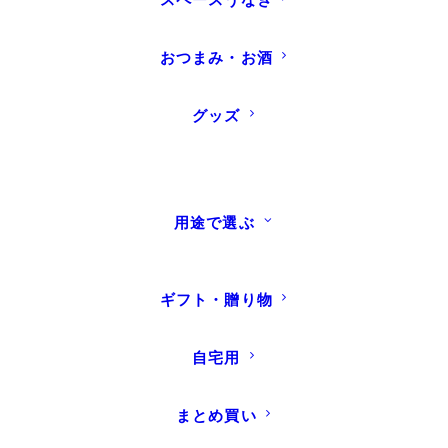
厳選したうなぎを炭火と熟成だれで香ばしく焼き上げ、お
おつまみ・お酒
いしさをそのままに真空パックしました
グッズ
¥16,240
数量限定！蒲焼と白焼の紅白セット
(税込)
用途で選ぶ
ギフト・贈り物
自宅用
【国産シルク紅白うなぎAセット】シルクうな
まとめ買い
ぎ特大2パック+ シルクうなぎ白焼中1 パックの