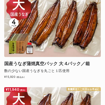
国産うなぎ蒲焼真空パック 大 4パック／箱
数の少ない国産うなぎを丸ごと１匹使用
¥15,920
(税込み)
¥11,940
数量限定！ご注文はお早めに
(税込)