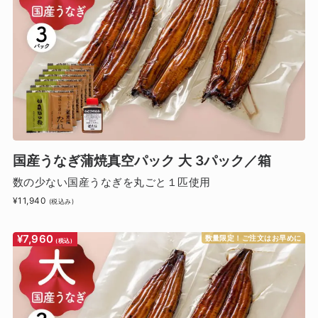
国産うなぎ蒲焼真空パック 大 3パック／箱
数の少ない国産うなぎを丸ごと１匹使用
¥11,940
(税込み)
¥7,960
数量限定！ご注文はお早めに
(税込)