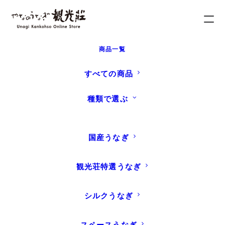
商品一覧
すべての商品
種類で選ぶ
うなぎ蒲焼
国産うなぎ
観光荘特選うなぎ
シルクうなぎ
ホーム
商品
うなぎ蒲焼
蒸さずにじっくり炭火焼き
スペースうなぎ