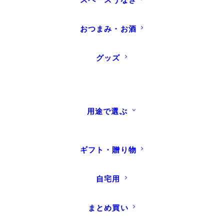
おつまみ・お酒
グッズ
用途で選ぶ
ギフト・贈り物
自宅用
TOP NEWS
INFORMATION
【重要】オンラインストアお盆期間中（8/8～
まとめ買い
8/16）の営業について