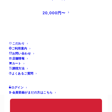
20,000円〜
INFORMATION
こだわり
ご利用案内
【重要】価格改定および手提げ袋有料化のお知ら
お問い合わせ
せ
店舗情報
2025年7月1日
カート
調理方法
平素より当店をご利用いただき、誠にありがとうご
よくあるご質問
ざいます。…
ログイン
READ MORE
会員登録がまだの方はこちら