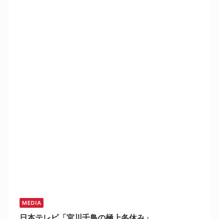
MEDIA
日本テレビ「宮川千鳥の極上冬休み」