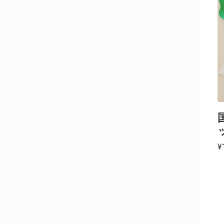
パ
国産うなぎ蒲焼真空パック特大 4パ
ック／箱
¥19,920
¥
(税込み)