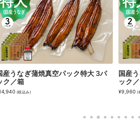
国産うなぎ蒲焼真空パック特大 3パ
国産う
ック／箱
ック／
14,940
¥9,960
(税込み)
(