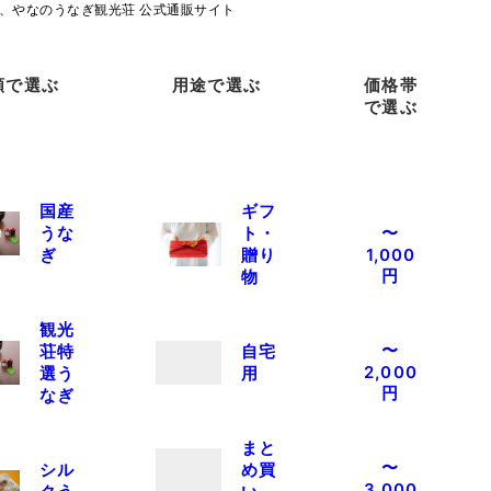
類で選ぶ
用途で選ぶ
価格帯
で選ぶ
国産
ギフ
うな
ト・
〜
ぎ
贈り
1,000
円
物
観光
〜
荘特
自宅
2,000
選う
用
円
なぎ
まと
〜
シル
め買
3,000