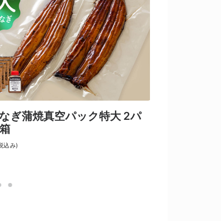
なぎ蒲焼真空パック特大 2パ
国産うなぎ蒲
箱
ック／箱
¥4,980
税込み)
(税込み)