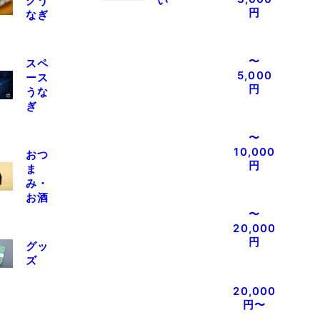
クう
い
円
なぎ
〜
スペ
5,000
ース
円
うな
ぎ
〜
10,000
おつ
円
ま
み・
お酒
〜
20,000
円
グッ
ズ
20,000
円〜