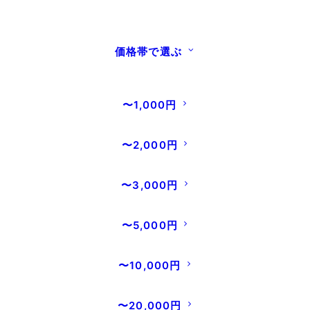
の上昇に伴い、誠に心苦しい限りではございま
すが、商品の販売価格の改定ならびに、これま
価格帯で選ぶ
で無料でご提供しておりました「手提げ袋」の
有料化（1枚200円）を実施させていただくこと
となりました。また、梱包タイプの「箱入り包
〜1,000円
装」につきましても、現行の＋100円から、＋
300円へと価格を改定させていただきます。
〜2,000円
■ 実施日
〜3,000円
2025年7月4日（金）より順次適用
〜5,000円
■ 手提げ袋、箱入り包装について
これまで無料でご提供しておりました「手提げ
〜10,000円
袋」につきましては、資材費や環境配慮の観点
から、1枚あたり200円（税込）にてご提供させ
〜20,000円