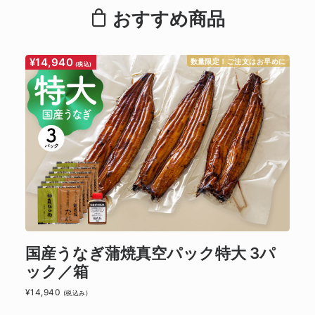
おすすめ商品
¥14,940
¥
めに
数量限定！ご注文はお早めに
(税込)
国産うなぎ蒲焼真空パック特大 3パ
ック／箱
¥14,940
¥9
(税込み)