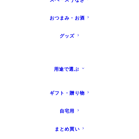
おつまみ・お酒
グッズ
【重要】価格改定およ
び手提げ袋有料化のお
用途で選ぶ
知らせ
ギフト・贈り物
2025年7月1日
|
カテゴリー：
INFORMATION
平素より当店をご利用いただき、誠にありがと
自宅用
うございます。
まとめ買い
このたび、仕入れ価格や原材料費、物流コスト