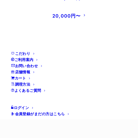
ていただきます。
また、同様に「箱入り包装」につきましても、
20,000円〜
＋300円へと価格を改定させていただきます。
昨今の原材料や物流コストの高騰に加え、包装
資材の安定確保およびサービスの持続可能性を
こだわり
見据えた判断となります。
ご利用案内
当店では今後も高品質な商品をお届けできるよ
お問い合わせ
店舗情報
う努めてまいります。
カート
お客様にはご負担をおかけいたしまして誠に申
調理方法
よくあるご質問
し訳ございませんが、今後とも変わらぬご愛顧
を賜りますよう心よりお願い申し上げます。
ログイン
会員登録がまだの方はこちら